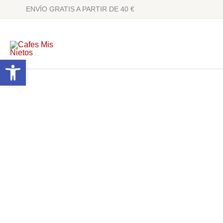
Ir
ENVÍO GRATIS A PARTIR DE 40 €
al
contenido
Abrir barra de herramientas